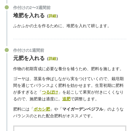
作付けの2〜3週間前
堆肥を入れる
（
詳細
）
ふかふかの土を作るために、堆肥を入れて耕します。
作付けの1週間前
元肥を入れる
（
詳細
）
作物の初期育成に必要な養分を補うため、肥料を施します。
ゴーヤは、茎葉を伸ばしながら実をつけていくので、栽培期
間を通じてバランスよく肥料を効かせます。生育初期に肥料
が多すぎると「
つるぼけ
」を起こして果実が付きにくくなり
るので、施肥量は適度に。
追肥
で調整します。
肥料には「
ボカシ肥
」や「
マイガーデンベジフル
」のような
バランスのとれた配合肥料がオススメです。