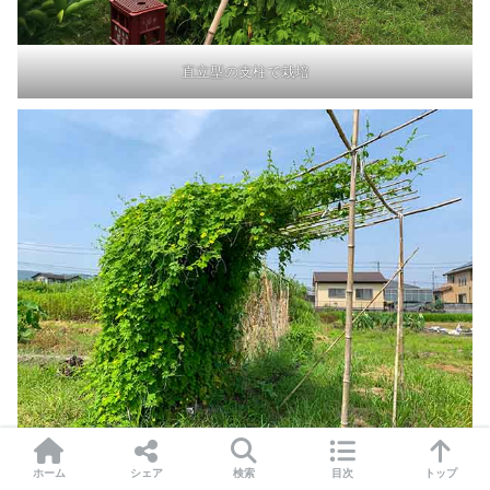
直立型の支柱で栽培
ホーム
シェア
検索
目次
トップ
つる棚での栽培