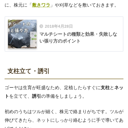
に、株元に「
敷きワラ
」や刈草などを敷いておきます。
2018年4月28日
マルチシートの種類と効果・失敗しな
い張り方のポイント
支柱立て・誘引
ゴーヤは生育が旺盛なため、定植したらすぐに
支柱
と
ネッ
ト
を立てて、
誘引
の準備をしましょう。
初めのうちはツルが細く、株元で絡まりがちです。ツルが
伸びてきたら、ネットにしっかり絡むように手で導いてあ