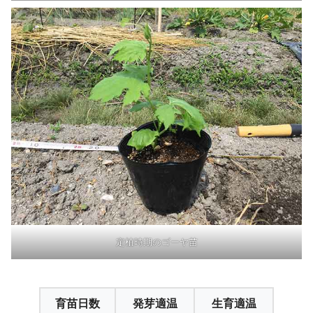
定植時期のゴーヤ苗
育苗日数
発芽適温
生育適温