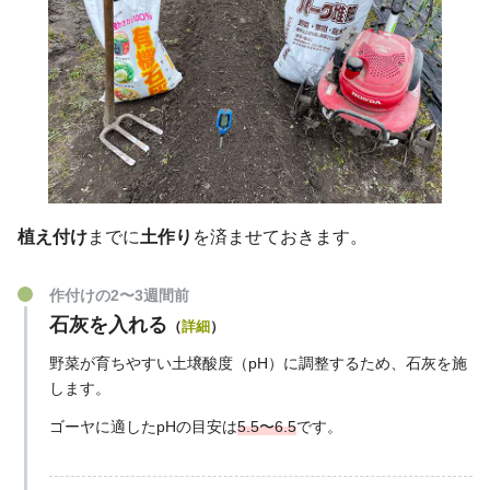
植え付け
までに
土作り
を済ませておきます。
作付けの2〜3週間前
石灰を入れる
（
詳細
）
野菜が育ちやすい土壌酸度（pH）に調整するため、石灰を施
します。
ゴーヤに適したpHの目安は
5.5〜6.5
です。