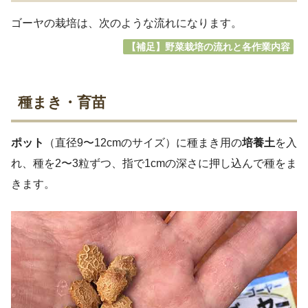
ゴーヤの栽培は、次のような流れになります。
【補足】野菜栽培の流れと各作業内容
種まき・育苗
ポット
（直径9〜12cmのサイズ）に種まき用の
培養土
を入
れ、種を2〜3粒ずつ、指で1cmの深さに押し込んで種をま
きます。