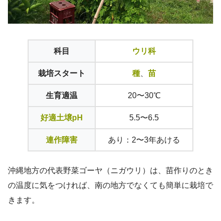
科目
ウリ科
栽培スタート
種
、
苗
生育適温
20〜30℃
好適土壌pH
5.5〜6.5
連作障害
あり：2〜3年あける
沖縄地方の代表野菜ゴーヤ（ニガウリ）は、苗作りのとき
の温度に気をつければ、南の地方でなくても簡単に栽培で
きます。