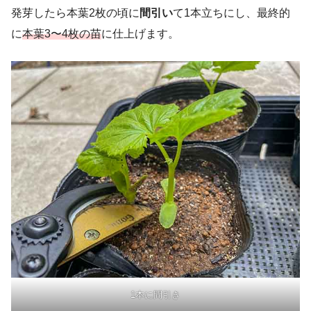
発芽したら本葉2枚の頃に
間引い
て1本立ちにし、最終的
に
本葉3〜4枚の苗
に仕上げます。
1本に間引き