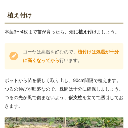
植え付け
本葉3〜4枚まで苗が育ったら、畑に
植え付け
ましょう。
ゴーヤは高温を好むので、
植付けは気温が十分
に高くなってから
行います。
ポットから苗を優しく取り出し、90cm間隔で植えます。
つるの伸びが旺盛なので、株間は十分に確保しましょう。
つるの先が風で傷まないよう、
仮支柱
を立てて誘引してお
きます。