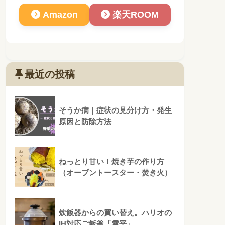
Amazon
楽天ROOM
最近の投稿
そうか病｜症状の見分け方・発生
原因と防除方法
ねっとり甘い！焼き芋の作り方
（オーブントースター・焚き火）
炊飯器からの買い替え。ハリオの
IH対応ご飯釜「雪平」