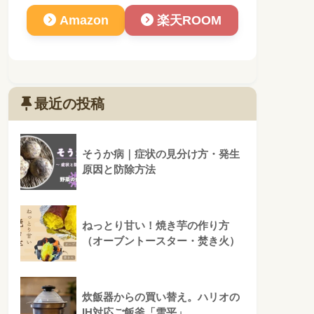
Amazon
楽天ROOM
最近の投稿
そうか病｜症状の見分け方・発生
原因と防除方法
ねっとり甘い！焼き芋の作り方
（オーブントースター・焚き火）
炊飯器からの買い替え。ハリオの
IH対応ご飯釜「雪平」