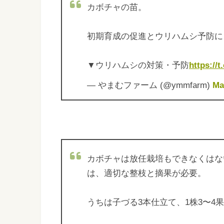
カボチャの苗。
初期育成の促進とウリハムシ予防に
▼ウリハムシの対策・予防
https://
— やまむファーム (@ymmfarm)
Ma
カボチャは放任栽培もできなくはな
は、適切な整枝と摘果が必要。
うちは子づる3本仕立て、1株3〜4