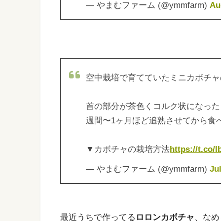
— やまむファーム (@ymmfarm)
Au
空中栽培で育てていたミニカボチャ
首の部分が茶色くコルク状になった
週間〜1ヶ月ほど追熟させてから食
▼カボチャの栽培方法
https://t.co
— やまむファーム (@ymmfarm)
Ju
最近うちで作ってる
ロロンカボチャ
、なめ