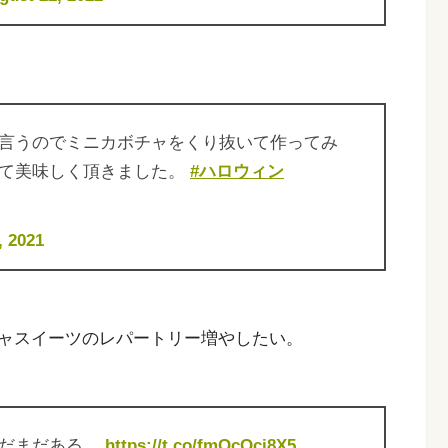
言うのでミニカボチャをくり抜いて作ってみ
して美味しく頂きました。
#ハロウィン
, 2021
ャスイーツのレパートリー増やしたい。
まだまだある。
https://t.co/fmOcOcj8X5