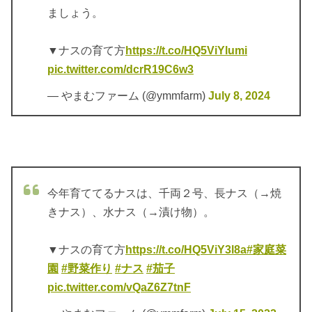
ましょう。
▼ナスの育て方
https://t.co/HQ5ViYlumi
pic.twitter.com/dcrR19C6w3
— やまむファーム (@ymmfarm)
July 8, 2024
今年育ててるナスは、千両２号、長ナス（→焼
きナス）、水ナス（→漬け物）。
▼ナスの育て方
https://t.co/HQ5ViY3l8a
#家庭菜
園
#野菜作り
#ナス
#茄子
pic.twitter.com/vQaZ6Z7tnF