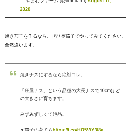
— やまむファーム (@ymmfarm)
August 11,
2020
焼き茄子を作るなら、ぜひ長茄子でやってみてください。
全然違います。
焼きナスにするなら絶対コレ。
「庄屋ナス」という品種の大長ナスで40cmほど
の大きさに育ちます。
みずみずしくて絶品。
▼茄子の育て方
https://t.co/HQ5ViY3l8a