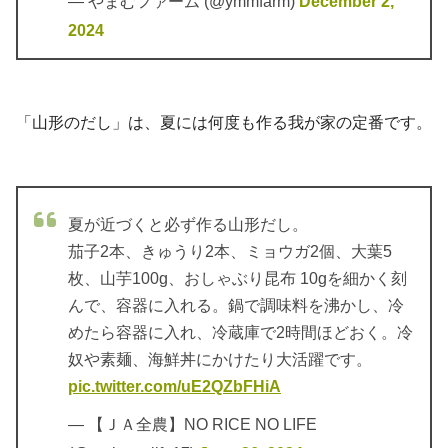
— やまむファーム (@ymmfarm)
December 2,
2024
「山形のだし」は、夏には何度も作る我が家の定番です。
夏が近づくと必ず作る山形だし。
茄子2本、きゅうり2本、ミョウガ2個、大葉5
枚、山芋100g、おしゃぶり昆布 10gを細かく刻
んで、容器に入れる。鍋で調味料を沸かし、冷
めたら容器に入れ、冷蔵庫で2時間ほどおく。冷
奴や素麺、海鮮丼にかけたり大活躍です。
pic.twitter.com/uE2QZbFHiA
— 【ＪＡ全農】NO RICE NO LIFE