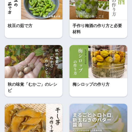
枝豆の茹で方
手作り梅酒の作り方と必要
材料
秋の味覚「むかご」のレシ
梅シロップの作り方
ピ