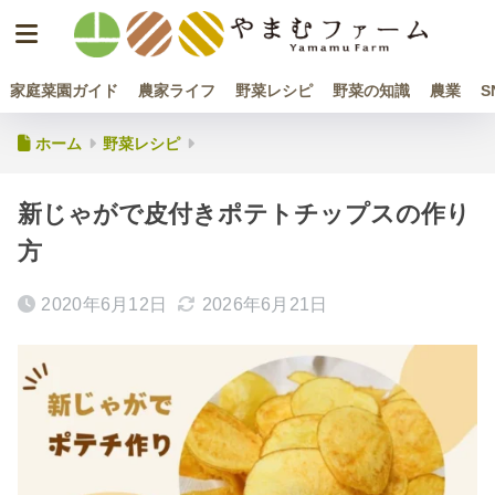
家庭菜園ガイド
農家ライフ
野菜レシピ
野菜の知識
農業
S
ホーム
野菜レシピ
新じゃがで皮付きポテトチップスの作り
方
2020年6月12日
2026年6月21日