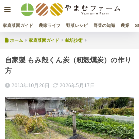
家庭菜園ガイド
農家ライフ
野菜レシピ
野菜の知識
農業
S
ホーム
家庭菜園ガイド
栽培技術
自家製 もみ殻くん炭（籾殻燻炭）の作り
方
2013年10月26日
2026年5月17日