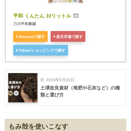
平和 くんたん 10リットル
刀川平和農園
Amazonで探す
楽天市場で探す
Yahoo!ショッピングで探す
2016年5月20日
土壌改良資材（堆肥や石灰など）の種
類と選び方
もみ殻を使いこなす