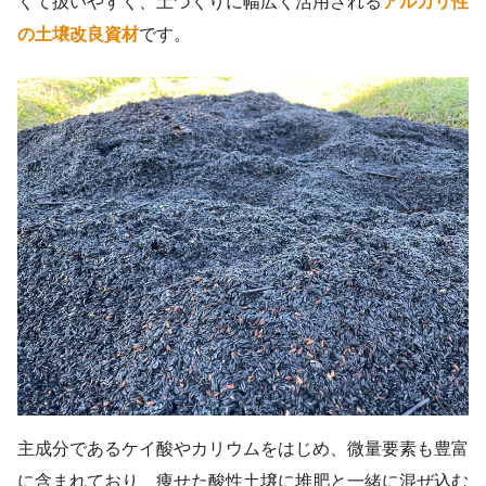
くて扱いやすく、土づくりに幅広く活用される
アルカリ性
の土壌改良資材
です。
主成分であるケイ酸やカリウムをはじめ、微量要素も豊富
に含まれており、痩せた酸性土壌に堆肥と一緒に混ぜ込む