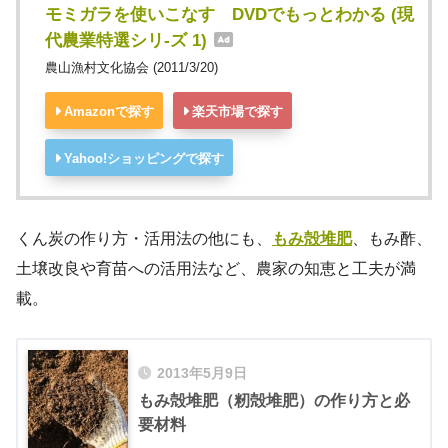
モミガラを使いこなす DVDでもっとわかる (現
代農業特選シリ-ズ 1)
農山漁村文化協会 (2011/3/20)
Amazonで探す
楽天市場で探す
Yahoo!ショッピングで探す
くん炭の作り方・活用法の他にも、
もみ殻堆肥
、もみ酢、
土壌改良や育苗への活用法など、農家の知恵と工夫が満
載。
2013年5月9日
もみ殻堆肥（籾殻堆肥）の作り方と必
要材料