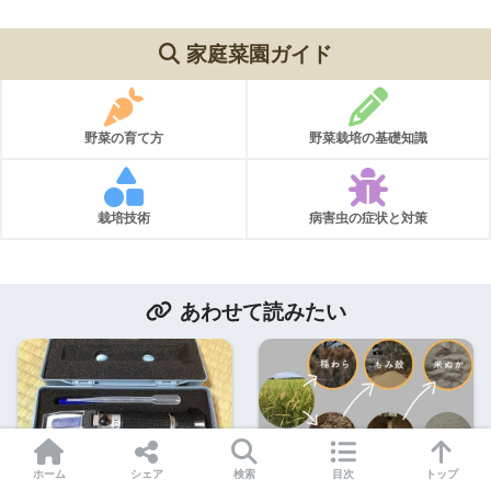
家庭菜園ガイド
野菜の育て方
野菜栽培の基礎知識
栽培技術
病害虫の症状と対策
あわせて読みたい
ホーム
シェア
検索
目次
トップ
野菜や果物の甘さを自分で
捨てるところのないお米作